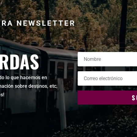
TRA NEWSLETTER
ERDAS
todo lo que hacemos en
mación sobre destinos, etc,
s!
S