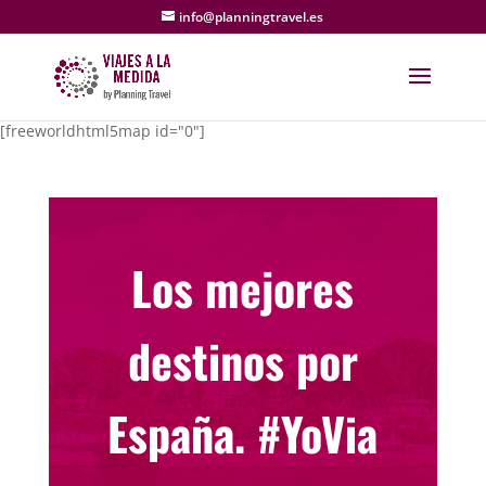
info@planningtravel.es
[freeworldhtml5map id="0"]
Los mejores
destinos por
España.
#YoVia