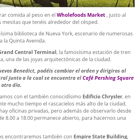
ar comida al peso en el
Wholefoods Market
, justo al
s mesitas que tenéis alrededor del césped.
sísima biblioteca de Nueva York, escenario de numerosas
 a la Quinta Avenida.
Grand Central Terminal
, la famosísima estación de tren
a, una de las joyas arquitectónicas de la ciudad.
vos Benedict, podéis cambiar el orden y dirigiros al
ral junto a la cual se encuentra el
Café Pershing Square
 otro día.
tramos con el también conocidísimo
Edificio Chrysler
, en
nte mucho tiempo el rascacielos más alto de la ciudad.
 hay oficinas privadas, pero además de observarlo desde
e de 8.00 a 18.00 permanece abierto, para hacernos una
nos encontraremos también con
Empire State Building
,