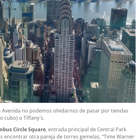
a Avenida no podemos olvidarnos de pasar por tiendas
o cubo) o Tiffany´s.
mbus Circle Square
, entrada principal de Central Park
s encontrar otra pareja de torres gemelas, “Time Warner