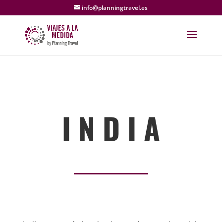
info@planningtravel.es
I N D I A