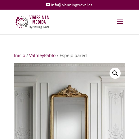
info@planningtravel.es
Inicio
/
ValmeyPablo
/ Espejo pared