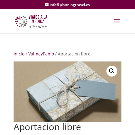
info@planningtravel.es
Inicio
/
ValmeyPablo
/ Aportacion libre
Aportacion libre