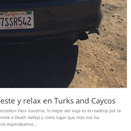
Oeste y relax en Turks and Caycos
rastes» Para nosotros, lo mejor del viaje es el roadtrip por la
semite a Death Valley) y como lugar que más nos ha
 nos esperábamos...