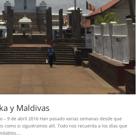
ka y Maldivas
rzo – 9 de abril 2016 Han pasado varias semanas desde que
 es como si siguiéramos allí. Todo nos recuerda a los días que
idables....