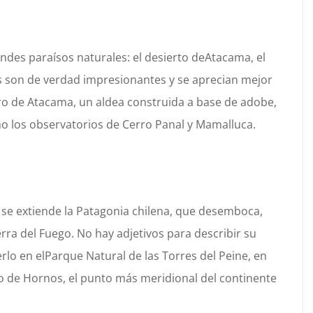
andes paraísos naturales: el desierto de
Atacama
, el
es son de verdad impresionantes y se aprecian m
ejor
ro
de Atacama
, un aldea construida a base de adobe,
o los observatorios
de
Cerro Panal
y
Mamalluca.
, se extiende
la Patagonia chilena, que desemboca,
erra del Fuego. No hay adjetivos para describir su
erlo
en el
Parque Natural de las Torres del Peine
, en
o
de Hornos
, el
punto más meridional del continente