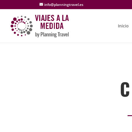
info@planningtravel.es
Inicio
C