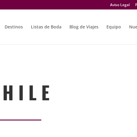
Aviso Legal
P
Destinos
Listas de Boda
Blog de Viajes
Equipo
Nue
 H I L E