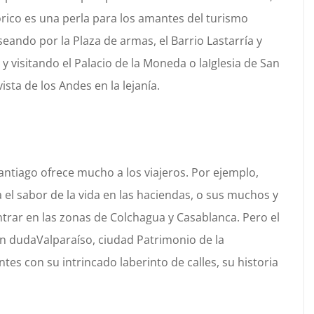
órico es una perla para los amantes del turismo
seando por la
Plaza de armas
, el
Barrio Lastarría
y
, y visitando
el
Palacio de
la Moneda
o la
Iglesia de San
vista de los Andes en la
lejanía.
 Santiago ofrece mucho a los viajeros. Por ejemplo,
a
el sabor de la vida en las haciendas, o sus muchos y
trar en las zonas de
Colchagua
y
Casablanca
. Pero el
in duda
Valparaíso
, ciudad Patrimonio de la
ntes con su intrincado laberinto de
calles, su historia