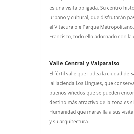
es una visita
obligada. Su centro hist
urbano y cultural, que disfrutarán
pa
el
Vitacura
o el
Parque Metropolitano
Francisco
, todo ello adornado con la 
Valle Central y Valparaiso
El fértil valle que rodea la ciudad de
la
Hacienda Los
Lingues
, que conserv
buenos viñedos que se pueden
encon
destino más atractivo de la zona es s
Humanidad que maravilla a sus visit
a
y su arquitectura.