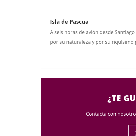
Isla de Pascua
A seis horas de avión desde Santiago 
por su naturaleza y
por su riquísimo
¿TE GU
Contacta con nosotros