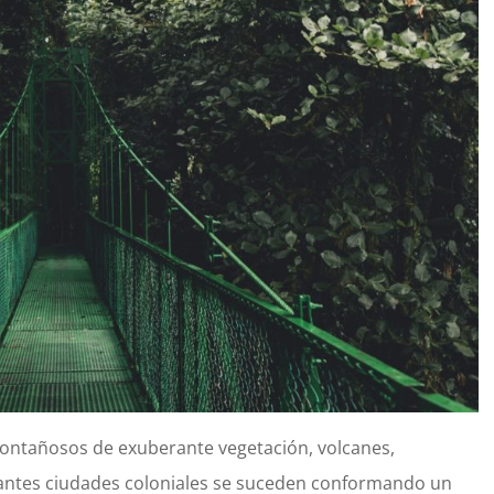
montañosos de exuberante vegetación, volcanes,
gantes ciudades coloniales se suceden conformando un