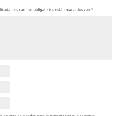
licada.
Los campos obligatorios están marcados con
*
eb en este navegador para la próxima vez que comente.