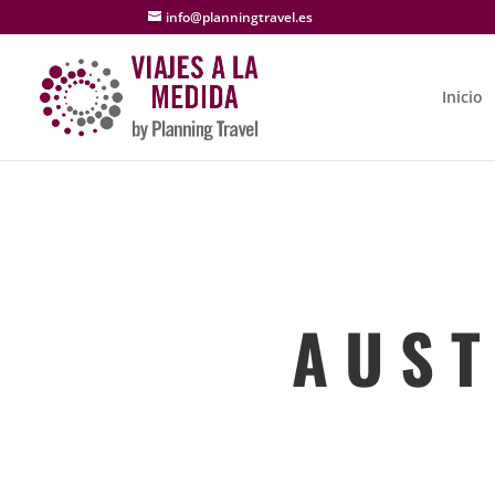
info@planningtravel.es
Inicio
A U S T