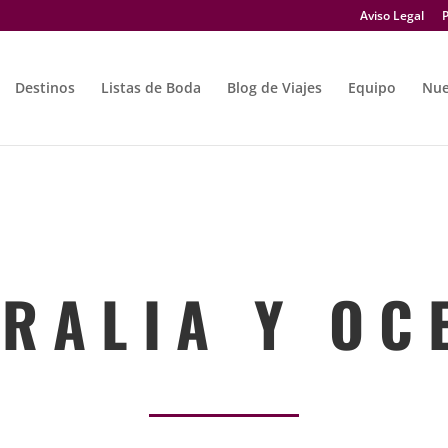
Aviso Legal
P
Destinos
Listas de Boda
Blog de Viajes
Equipo
Nue
 R A L I A Y O C E