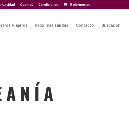
rivacidad
Cookies
Condiciones
0 elementos
stros Viajeros
Próximas salidas
Contacto
Buscador
 A N Í A