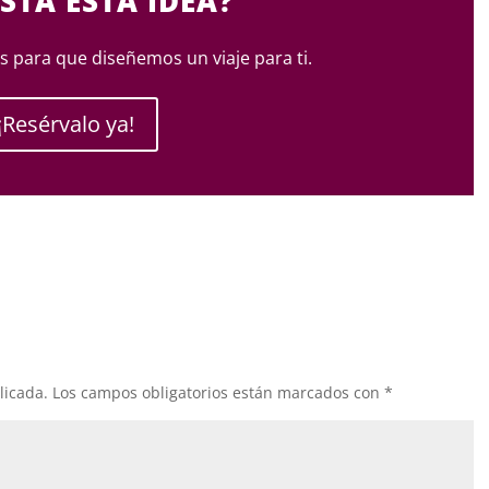
STA ESTA IDEA?
 para que diseñemos un viaje para ti.
¡Resérvalo ya!
licada.
Los campos obligatorios están marcados con
*