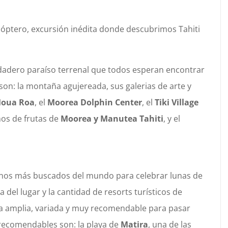
cóptero, excursión inédita donde descubrimos Tahiti
dadero paraíso terrenal que todos esperan encontrar
son: la montaña agujereada, sus galerias de arte y
Moua Roa
, el
Moorea Dolphin Center
, el
Tiki Village
umos de frutas de
Moorea y Manutea Tahiti
, y el
tinos más buscados del mundo para celebrar lunas de
a del lugar y la cantidad de resorts turísticos de
ea amplia, variada y muy recomendable para pasar
 recomendables son: la playa de
Matira
, una de las