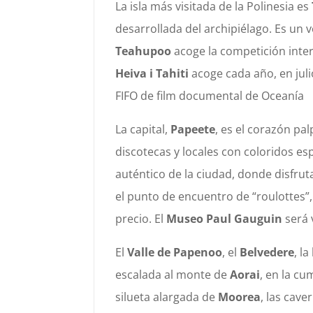
La isla más visitada de la Polinesia es
desarrollada del archipiélago. Es un v
Teahupoo
acoge la competición inte
Heiva i Tahiti
acoge cada año, en julio
FIFO de film documental de Oceanía
La capital,
Papeete
, es el corazón pal
discotecas y locales con coloridos es
auténtico de la ciudad, donde disfruta
el punto de encuentro de “roulottes”
precio. El
Museo Paul Gauguin
será v
El
Valle de Papenoo
, el
Belvedere
, l
escalada al monte de
Aorai
, en la cu
silueta alargada de
Moorea
, las cav