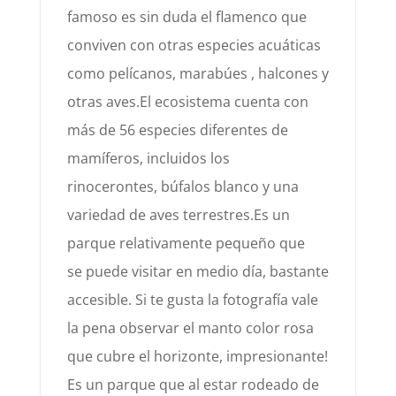
famoso es
sin duda
el flamenco
que
conviven con otras especies acuáticas
como
pelíca
nos, marabúes , halcones y
otras aves.
El ecosistema cuenta con
má
s
d
e 56 especies diferentes de
mamífer
os, incluidos los
rinocerontes,
búfalos
blanco y
una
variedad de aves terrestres.
Es un
parque relativamente pequeño que
se
puede visitar en medio dí
a, bastante
accesible. Si te gusta la fotografía
vale
la pena observar el manto color rosa
que cubre el horizonte
, impresionante
!
Es un parque que al estar rodeado
de