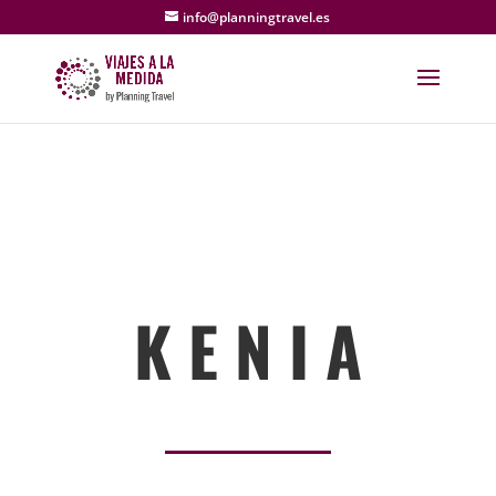
info@planningtravel.es
K E N I A