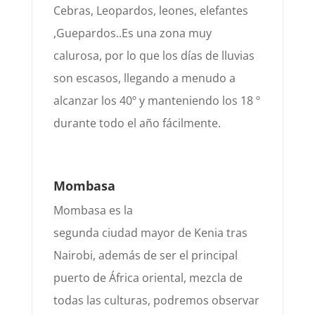
Cebras, Leopardos, leones, elefantes
,Guepardos..
Es una zona
muy
calurosa,
por lo que
los días de lluvias
son escasos, llegando a menudo a
alcan
zar los 40º y
manteniendo los 18 º
durante todo el año
fácilm
ente.
Mombasa
Mombasa es
la
segunda
ciudad
mayor
de Kenia
tras
Nairobi, además de ser el principal
puerto de África oriental
,
mezcla de
todas las culturas, podremos observar