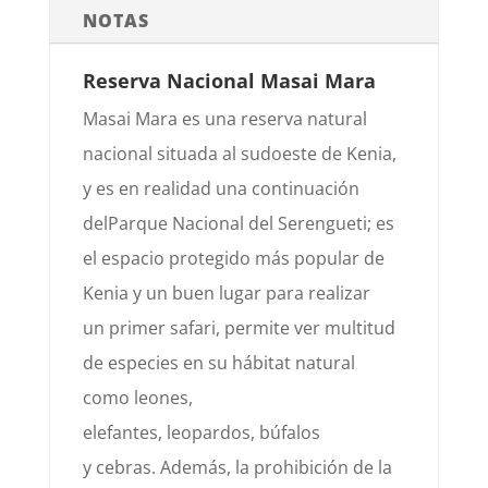
NOTAS
Reserva Nacional Masai Mara
Mas
ai
Mara e
s una reserva natural
nacional situada al sudoeste de K
enia
,
y es en realid
ad una continuación
del
Parque N
acional del Serengue
ti; es
el espacio protegido más popular de
Kenia y un buen lugar para realizar
un
primer safari, permite ver multitud
de especie
s en su hábitat natural
como leones,
elefantes
,
leopardos,
búfalos
y
cebras.
Además, la prohibición de la