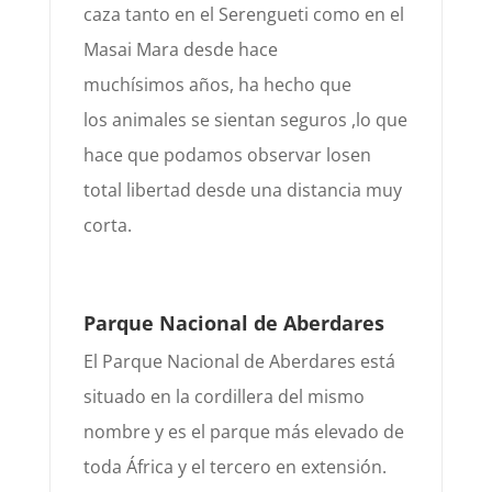
caza tanto en el Serengueti como en el
Masai Mara desde hace
muchísimo
s
años, ha hecho que
los
animales se sientan seguros ,lo que
hace q
ue podamos o
bservar los
en
total libertad desde
una distancia muy
corta.
Parque Nacional de Aberdares
El Parque Nacional de Aberdare
s
está
situado en la cordillera del mismo
nombr
e
y es el parque más elevado de
toda
África
y el tercero en extensión
.