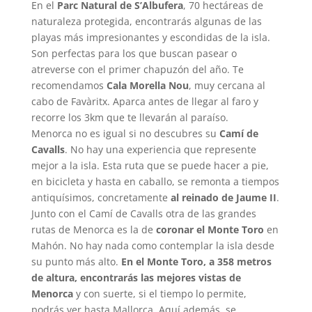
En el
Parc Natural de S’Albufera
, 70 hectáreas de
naturaleza protegida, encontrarás algunas de las
playas más impresionantes y escondidas de la isla.
Son perfectas para los que buscan pasear o
atreverse con el primer chapuzón del año. Te
recomendamos
Cala Morella Nou
, muy cercana al
cabo de Favàritx. Aparca antes de llegar al faro y
recorre los 3km que te llevarán al paraíso.
Menorca no es igual si no descubres su
Camí de
Cavalls
. No hay una experiencia que represente
mejor a la isla. Esta ruta que se puede hacer a pie,
en bicicleta y hasta en caballo, se remonta a tiempos
antiquísimos, concretamente
al reinado de Jaume II
.
Junto con el Camí de Cavalls otra de las grandes
rutas de Menorca es la de
coronar el Monte Toro
en
Mahón. No hay nada como contemplar la isla desde
su punto más alto.
En el Monte Toro, a 358 metros
de altura, encontrarás las mejores vistas de
Menorca
y con suerte, si el tiempo lo permite,
podrás ver hasta Mallorca. Aquí además, se