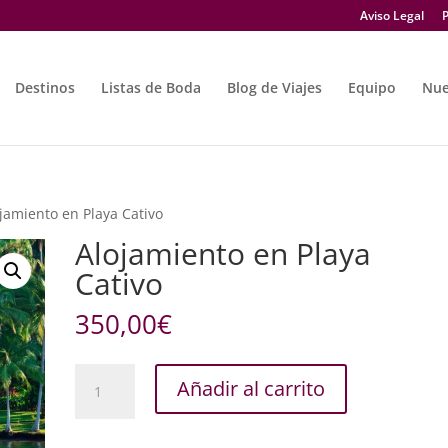
Aviso Legal
P
Destinos
Listas de Boda
Blog de Viajes
Equipo
Nue
jamiento en Playa Cativo
Alojamiento en Playa
Cativo
350,00
€
Alojamiento
Añadir al carrito
en
Playa
Cativo