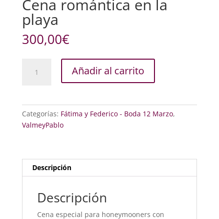
Cena romántica en la
playa
300,00
€
Cena
Añadir al carrito
romántica
en
la
playa
Categorías:
Fátima y Federico - Boda 12 Marzo
,
cantidad
ValmeyPablo
Descripción
Descripción
Cena especial para honeymooners con