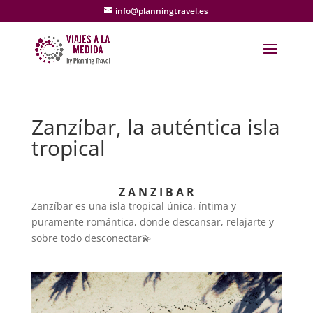
info@planningtravel.es
Zanzíbar, la auténtica isla
tropical
Z A N Z I B A R
Zanzíbar es una isla tropical única, íntima y
puramente romántica, donde descansar, relajarte y
sobre todo desconectar💫