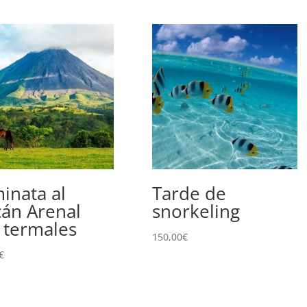
inata al
Tarde de
cán Arenal
snorkeling
 termales
150,00
€
€