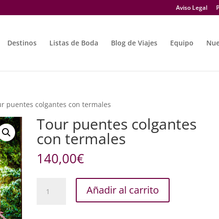
Aviso Legal
P
Destinos
Listas de Boda
Blog de Viajes
Equipo
Nue
ur puentes colgantes con termales
Tour puentes colgantes
con termales
140,00
€
Tour
Añadir al carrito
puentes
colgantes
con